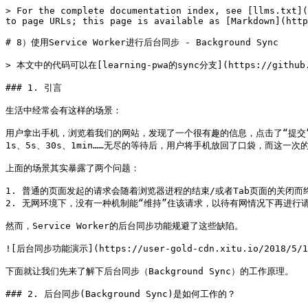
> For the complete documentation index, see [llms.txt](https://pwa.alienzhou.com/llms.txt). Markdown versions of documentation pages are available by appending `.md` to page URLs; this page is available as [Markdown](https://pwa.alienzhou.com/8-shi-yong-service-worker-jin-hang-hou-tai-tong-bu-background-sync.md).

# 8）使用Service Worker进行后台同步 - Background Sync

> 本文中的代码可以在[learning-pwa的sync分支](https://github.com/alienzhou/learning-pwa/tree/sync)上找到（`git clone`后注意切换到sync分支）。

### 1. 引言

生活中经常会有这样的场景：

用户拿出手机，浏览着我们的网站，发现了一个很有趣的信息，点击了“提交”按钮。然而不幸的是，这时用户到了一个网络环境极差的地方，或者是根本没有网络。他能够做的只有看着页面上的提示框和不断旋转的等待小圆圈。1s、5s、30s、1min……无尽的等待后，用户将手机放回了口袋，而这一次的请求也被终止了——由于当下极差的网络终止在了客户端。

上面的场景其实暴露了两个问题：

1. 普通的页面发起的请求会随着浏览器进程的结束/或者Tab页面的关闭而终止；
2. 无网环境下，没有一种机制能“维持”住该请求，以待有网情况下再进行请求。

然而，Service Worker的后台同步功能规避了这些缺陷。

![后台同步功能演示](https://user-gold-cdn.xitu.io/2018/5/13/163598ca174364ed?w=800\&h=499\&f=gif\&s=2269837)

下面就让我们先来了解下后台同步（Background Sync）的工作原理。

### 2. 后台同步(Background Sync)是如何工作的？

后台同步应该算是Service Worker相关功能（API）中比较易于理解与使用的一个。

其大致的流程如下：

![后台同步流程](https://user-gold-cdn.xitu.io/2018/5/13/1635905056b125a7?w=573\&h=129\&f=png\&s=8623)

1. 首先，你需要在Service Worker中监听sync事件；
2. 然后，在浏览器中发起后台同步sync（图中第一步）；
3. 之后，会触发Service Worker的sync事件，在该监听的回调中进行操作，例如向后端发起请求（图中第二步）
4. 最后，可以在Service Worker中对服务端返回的数据进行处理。

由于Service Worker在用户关闭该网站后仍可以运行，因此该流程名为“后台同步”实在是非常贴切。

怎么样，在我们已经有了一定的Service Worker基础之后，后台同步这一功能相比之前的功能，是不是非常易于理解？

### 3. 如何使用后台同步功能？

既然已经理解了该功能的大致流程，那么接下来就让我们来实际操作一下吧。

#### 3.1 client触发sync事件

```javascript
// index.js
navigator.serviceWorker.ready.then(function (registration) {
    var tag = "sample_sync";
    document.getElementById('js-sync-btn').addEventListener('click', function () {
        registration.sync.register(tag).then(function () {
            console.log('后台同步已触发', tag);
        }).catch(function (err) {
            console.log('后台同步触发失败', err);
        });
    });
});
```

由于后台同步功能需要在Service Worker注册完成后触发，因此较好的一个方式是在`navigator.serviceWorker.ready`之后绑定相关操作。例如上面的代码中，我们在ready后绑定了按钮的点击事件。当按钮被点击后，会使用`registration.sync.register()`方法来触发Service Worker的sync事件。

`registration.sync`返回一个[`SyncManager`对象](https://developer.mozilla.org/en-US/docs/Web/API/SyncManager)，其上包含`register`和`getTags`两个方法：

> `register()` Create a new sync registration and return a Promise.
>
> `getTags()` Return a list of developer-defined identifiers for SyncManager registration.

`register()`方法可以注册一个后台同步事件，其中接收的参数`tag`用于作为这个后台同步的唯一标识。

当然，如果想要代码更健壮的话，我们还需要在调用前进行特性检测：

```javascript
// index.js
if ('serviceWorker' in navigator && 'SyncManager' in window) {
    // ……
}
```

#### 3.2 在Service Worker中监听sync事件

当client触发了sync事件后，剩下的就交给Service Worker。理论上此时就不需要client（前端站点）参与了。例如另一个经典场景：用户离开时页面（unload）时在client端触发sync事件，剩下的操作交给Service Worker，Service Worker的操作可以在离开页面后正常进行。

像添加fetch和push事件监听那样，我们可以为Service Worker添加sync事件的监听：

```javascript
// sw.js
self.addEventListener('sync', function (e) {
    // ……
});
```

在sync事件的event对象上可以取到tag值，该值就是我们在上一节注册sync时的唯一标识。通过这个tag就可以区分出不同的后台同步事件。例如，当该值为'sample\_sync'时我们向后端发送一个请求：

```javascript
// sw.js
self.addEventListener('sync', function (e) {
    console.log(`service worker需要进行后台同步，tag: ${e.tag}`);
    var init = {
        method: 'GET'
    };
    if (e.tag === 'sample_sync') {
        var request = new Request(`sync?name=AlienZHOU`, init);
        e.waitUntil(
            fetch(req