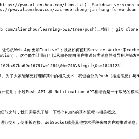
18/4/12/162ba59261481104?w=817\&h=218\&f=png\&s=31789)

#### 2.2. 什么是Push Service

在上面的Push流程中，出现了一个比较少接触到的角色：Push Service。那么什么是Push Service呢？

> A push service receives a network request, validates it and delivers a push message to the appropriate browser.

Push Service可以接收网络请求，校验该请求并将其推送给合适的浏览器客户端。Push Service还有一个非常重要的功能：当用户离线时，可以帮我们保存消息队列，直到用户联网后再发送给他们。

目前，不同的浏览器厂商使用了不同的Push Service。例如，chrome使用了google自家的FCM（前身为GCM），firefox也是使用自家的服务。那么我们是否需要写不同的代码来兼容不同的浏览器所使用的服务呢？答案是并不用。Push Service遵循[Web Push Protocol](https://tools.ietf.org/html/draft-ietf-webpush-protocol-12)，其规定了请求及其处理的各种细节，这就保证了，不同的Push Service也会具有标准的调用方式。

这里再提一点：我们在上一节中说了Push的标准流程，其中第一步就是浏览器发起订阅，生成一个`PushSubscription`对。Push Service会为每个发起订阅的浏览器生成一个唯一的URL，这样，我们在服务端推送消息时，向这个URL进行推送后，Push Service就会知道要通知哪个浏览器。而这个URL信息也在`PushSubscription`对象里，叫做`endpoint`。

![](https://user-gold-cdn.xitu.io/2018/4/14/162bfd2d499ba656?w=1408\&h=300\&f=png\&s=86505)

那么，如果我们知道了`endpoint`的值，是否就代表我们可以向客户端推送消息了呢？并非如此。下面会简单介绍一下Web Push中的安全策略。

#### 2.3. 如何保证Push的安全性

在Web Push中，为了保证客户端只会收到其订阅的服务端推送的消息（其他的服务端即使在拿到`endpoint`也无法推送消息），需要对推送信息进行数字签名。该过程大致如下：

在Web Push中会有一对公钥与私钥。客户端持有公钥，而服务端持有私钥。客户端在订阅时，会将公钥发送给Push Service，而Push Service会将该公钥与相应的`endpoint`维护起来。而当服务端要推送消息时，会使用私钥对发送的数据进行数字签名，并根据数字签名生成一个叫】`Authorization`请求头。Push Service收到请求后，根据`endpoint`取到公钥，对数字签名解密验证，如果信息相符则表明该请求是通过对应的私钥加密而成，也表明该请求来自浏览器所订阅的服务端。反之亦然。

![](https://user-gold-cdn.xitu.io/2018/4/12/162ba68f0d4a5861?w=998\&h=441\&f=png\&s=83966)

而公钥与私钥如何生成，会在第三部分的实例中讲解。

### 3. 如何使用Push API来推送向用户推送信息

到这里，我们已经基本了解了Web Push的流程。光说不练假把式，下面我就通过具体代码来说明如何使用Web Push。

这部分会基于[sw-cache](https://github.com/alienzhou/learning-pwa/tree/sw-cache)分支上的代码，继续增强我们的“图书搜索”WebApp。

为了使文章与代码更清晰，将Web Push分为这几个部分： 1. 浏览器发起订阅，并将订阅信息发送至后端； 2. 将订阅信息保存在服务端，以便今后推送使用； 3. 服务端推送消息，向Push Service发起请求； 4. 浏览器接收Push信息并处理。

> 友情提醒：由于Chrome所依赖的Push Service——FCM在国内不可访问，所以要正常运行demo中的代码需要“梯子”，或者可以选择Firefox来进行测试。

#### 3.1. 浏览器（客户端）生成subscription信息

首先，我们需要使用`PushManager`的`subscribe`方法来在浏览器中进行订阅。

在[《让你的WebApp离线可用》](https://juejin.im/post/5aca14b6f265da237c692e6f)中我们已经知道了如何注册Service Worker。当我们注册完Service Worker后会得到一个`Registration`对象，通过调用`Registration`对象的`registration.pushManager.subscribe()`方法可以发起订阅。

为了使代码更清晰，本篇demo在之前的基础上，先抽离出Service Worker的注册方法：

```javascript
// index.js
function registerServiceWorker(file) {
    return navigator.serviceWorker.register(file);
}
```

然后定义了`subscribeUserToPush()`方法来发起订阅：

```javascript
// index.js
function subscribeUserToPush(registration, publicKey) {
    var subscribeOptions = {
        userVisibleOnly: true,
        applicationServerKey: window.urlBase64ToUint8Array(publicKey)
    }; 
    return registration.pushManager.subscribe(subscribeOptions).then(function (pushSubscription) {
        console.log('Received PushSubscription: ', JSON.stringify(pushSubscription));
        return pushSubscription;
    });
}
```

这里使用了`registration.pushManager.subscribe()`方法中的两个配置参数：`userVisibleOnly`和`applicationServerKey`。

* `userVisibleOnly`表明该推送是否需要显性地展示给用户，即推送时是否会有消息提醒。如果没有消息提醒就表明是进行“静默”推送。在Chrome中，必须要将其设置为`true`，否则浏览器就会在控制台报错：

![userVisibleOnly不为true时的报错信息](https://user-gold-cdn.xitu.io/2018/4/13/162ba99a6b69af03?w=1458\&h=120\&f=png\&s=58047)

* `applicationServerKey`是一个客户端的公钥，[VAPID](https://tools.ietf.org/html/draft-thomson-webpush-vapid-02)定义了其规范，因此也可以称为VAPID keys。如果你还记得2.3中提到的安全策略，应该对这个公钥不陌生。该参数需要Unit8Array类型。因此定义了一个[`urlBase64ToUint8Array`](https://github.