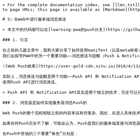
> For the complete documentation index, see [llms.txt](https://pwa.alienzhou.com/llms.txt). Markdown versions of documentation pages are available by appending `.md` to page URLs; this page is available as [Markdown](https://pwa.alienzhou.com/zai-web-zhong-jin-hang-fu-wu-duan-xiao-xi-tui-song.md).

# 5）在Web中进行服务端消息推送

> 本文中的代码都可以在[learning-pwa的push分支](https://github.com/alienzhou/learning-pwa/tree/push)上找到（`git clone`后注意切换到push分支）。

### 1. 引言

在之前的几篇文章中，我和大家分享了如何使用manifest（以及meta标签）让你的Web App更加“native”；以及如何使用Service Worker来cache资源，加速Web App的访问速度，提供部分离线功能。在接下来的内容里，我们会探究PWA中的另一个重要功能——消息推送与提醒（Push & Notification）。这个能力让我们可以从服务端向用户推送各类消息并引导用户触发相应交互。

![Web Push效果](https://user-gold-cdn.xitu.io/2018/4/13/162bc97ba69e1679?w=1284\&h=746\&f=gif\&s=1843125)

实际上，消息推送与提醒是两个功能——Push API 和 Notification API。为了大家能够更好理解其中的相关技术，我也会分为Push（推送消息）与Notification（展示提醒）两部分来介绍。在这一篇里，我们先来学习如何使用Push API进行消息推送。

> Push API 和 Notification API其实是两个独立的技术，完全可以分开使用；不过Push API 和 Notification API相结合是一个常见的模式。

### 2. 浏览器是如何实现服务器消息Push的

Web Push的整个流程相较之前的内容来说有些复杂。因此，在进入具体技术细节之前，我们需要先了解一下整个Push的基本流程与相关概念。

如果你对Push完全不了解，可能会认为，Push是我们的服务端直接与浏览器进行交互，使用长连接、WebSocket或是其他技术手段来向客户端推送消息。然而，这里的Web Push并非如此，它其实是一个三方交互的过程。

在Push中登场的三个重要“角色”分别是：

* 浏览器：就是我们的客户端
* Push Service：专门的Push服务，你可以认为是一个第三方服务，目前chrome与firefox都有自己的Push Service Service。理论上只要浏览器支持，可以使用任意的Push Service
* 后端服务：这里就是指我们自己的后端服务

下面就介绍一下这三者在Web Push中是如何交互。

#### 2.1. 消息推送流程

下图来自[Web Push协议草案](https://tools.ietf.org/html/draft-ietf-webpush-protocol-12)，是Web Push的整个流程：

```
    +-------+           +--------------+       +-------------+
    |  UA   |           | Push Service |       | Application |
    +-------+           +--------------+       |   Server    |
        |                      |               +-------------+
        |      Subscribe       |                      |
        |--------------------->|                      |
        |       Monitor        |                      |
        |<====================>|                      |
        |                      |                      |
        |          Distribute Push Resource           |
        |-------------------------------------------->|
        |                      |                      |
        :                      :                      :
        |                      |     Push Message     |
        |    Push Message      |<---------------------|
        |<---------------------|                      |
        |                      |                      |
```

该时序图表明了Web Push的各个步骤，我们可以将其分为订阅（subscribe）与推送（push）两部分来看。

* **subscribe**，首先是订阅：
  1. Ask Permission：这一步不再上图的流程中，这其实是浏览器中的策略。浏览器会询问用户是否允许通知，只有在用户允许后，才能进行后面的操作。
  2. Subscribe：浏览器（客户端）需要向Push Service发起订阅（subscribe），订阅后会得到一个[`PushSubscription`](https://developer.mozilla.org/en-US/docs/Web/API/PushSubscription)对象
  3. Monitor：订阅操作会和Push Service进行通信，生成相应的订阅信息，Push Service会维护相应信息，并基于此保持与客户端的联系；
  4. Distribute Push Resource：浏览器订阅完成后，会获取订阅的相关信息（存在于`PushSubscription`对象中），我们需要将这些信息发送到自己的服务端，在服务端进行保存。

![](https://user-gold-cdn.xitu.io/2018/4/12/162ba587f2a42eca?w=832\&h=207\&f=png\&s=28689)

* **Push Message**，然后是推送：
  1. Push Message阶段一：我们的服务端需要推送消息时，不直接和客户端交互，而是通过Web Push协议，将相关信息通知Push Service；
  2. Push Message阶段二：Push Service收到消息，通过校验后，基于其维护的客户端信息，将消息推送给订阅了的客户端；
  3. 最后，客户端收到消息，完成整个推送过程。

![](https://user-gold-cdn.xitu.io/20